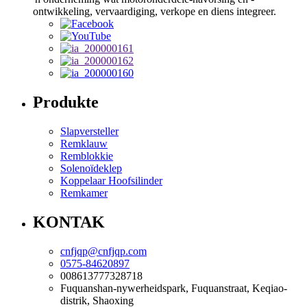
ontwikkeling, vervaardiging, verkope en diens integreer.
Produkte
Slapversteller
Remklauw
Remblokkie
Solenoïdeklep
Koppelaar Hoofsilinder
Remkamer
KONTAK
cnfjqp@cnfjqp.com
0575-84620897
008613777328718
Fuquanshan-nywerheidspark, Fuquanstraat, Keqiao-
distrik, Shaoxing