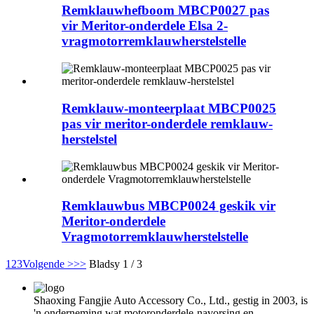
Remklauwhefboom MBCP0027 pas
vir Meritor-onderdele Elsa 2-
vragmotorremklauwherstelstelle
Remklauw-monteerplaat MBCP0025
pas vir meritor-onderdele remklauw-
herstelstel
Remklauwbus MBCP0024 geskik vir
Meritor-onderdele
Vragmotorremklauwherstelstelle
1
2
3
Volgende >
>>
Bladsy 1 / 3
Shaoxing Fangjie Auto Accessory Co., Ltd., gestig in 2003, is
'n onderneming wat motoronderdele-navorsing en -