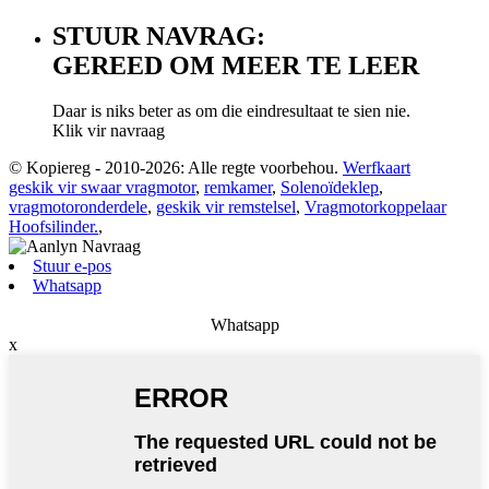
STUUR NAVRAG:
GEREED OM MEER TE LEER
Daar is niks beter as om die eindresultaat te sien nie.
Klik vir navraag
© Kopiereg - 2010-2026: Alle regte voorbehou.
Werfkaart
geskik vir swaar vragmotor
,
remkamer
,
Solenoïdeklep
,
vragmotoronderdele
,
geskik vir remstelsel
,
Vragmotorkoppelaar
Hoofsilinder.
,
Stuur e-pos
Whatsapp
Whatsapp
x