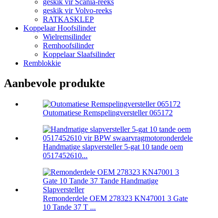
geskik vir Scania-reeks
geskik vir Volvo-reeks
RATKASKLEP
Koppelaar Hoofsilinder
Wielremsilinder
Remhoofsilinder
Koppelaar Slaafsilinder
Remblokkie
Aanbevole produkte
Outomatiese Remspelingversteller 065172
Handmatige slapversteller 5-gat 10 tande oem
0517452610...
Remonderdele OEM 278323 KN47001 3 Gate
10 Tande 37 T ...