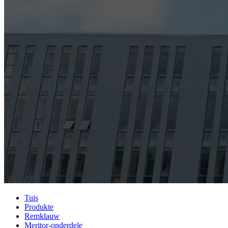
Tuis
Produkte
Remklauw
Meritor-onderdele