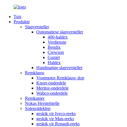
Tuis
Produkte
Slapversteller
Outomatiese slapversteller
400-haldex
Verdienste
Bendix
Crewson
Guniet
Haldex
Handmatige slapversteller
Remklauw
Vragmotor Remklauw dop
Knorr-onderdele
Meritor-onderdele
Wabco-onderdele
Remkamer
Nokas Herstelstelle
Solenoïdeklep
geskik vir Iveco-reeks
geskik vir Man-reeks
geskik vir Renault-reeks