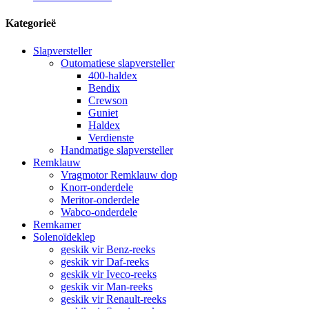
Kategorieë
Slapversteller
Outomatiese slapversteller
400-haldex
Bendix
Crewson
Guniet
Haldex
Verdienste
Handmatige slapversteller
Remklauw
Vragmotor Remklauw dop
Knorr-onderdele
Meritor-onderdele
Wabco-onderdele
Remkamer
Solenoïdeklep
geskik vir Benz-reeks
geskik vir Daf-reeks
geskik vir Iveco-reeks
geskik vir Man-reeks
geskik vir Renault-reeks