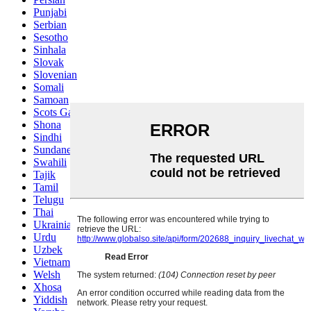
Punjabi
Serbian
Sesotho
Sinhala
Slovak
Slovenian
Somali
Samoan
Scots Gaelic
Shona
Sindhi
Sundanese
Swahili
Tajik
Tamil
Telugu
Thai
Ukrainian
Urdu
Uzbek
Vietnamese
Welsh
Xhosa
Yiddish