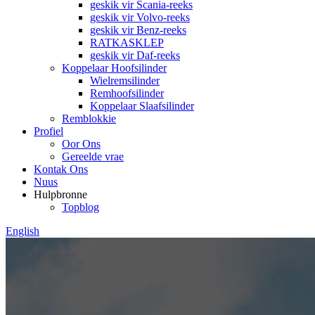
geskik vir Scania-reeks
geskik vir Volvo-reeks
geskik vir Benz-reeks
RATKASKLEP
geskik vir Daf-reeks
Koppelaar Hoofsilinder
Wielremsilinder
Remhoofsilinder
Koppelaar Slaafsilinder
Remblokkie
Profiel
Oor Ons
Gereelde vrae
Kontak Ons
Nuus
Hulpbronne
Topblog
English